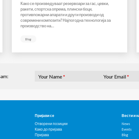
Како се произведуваат резервоари за гас, цевки,
ракети, спортска опрема, плински боци,
противпожарни апарати и други производи од
современи композити? Најпогодна технологија за
производство на…
Blog
Your Name
*
Your Email
*
sam:
Пријави се
Вести и 
Отворени позиции
News
Како до пријава
Events
Пријава
Blog