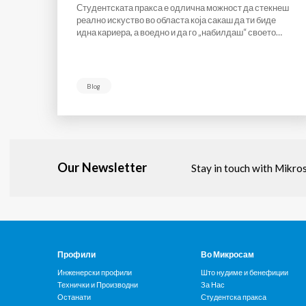
Студентската пракса е одлична можност да стекнеш
реално искуство во областа која сакаш да ти биде
идна кариера, а воедно и да го „набилдаш“ своето…
Blog
Our Newsletter
Stay in touch with Mikro
Профили
Во Микросам
Инженерски профили
Што нудиме и бенефиции
Технички и Производни
За Нас
Останати
Студентска пракса