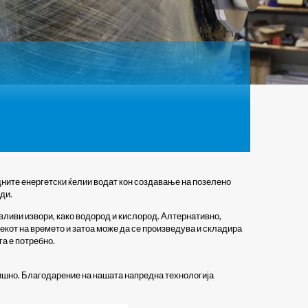
дните енергетски ќелии водат кон создавање на позелено
ади.
вливи извори, како водород и кислород. Алтернативно,
текот на времето и затоа може да се произведува и складира
га е потребно.
дишно. Благодарение на нашата напредна технологија