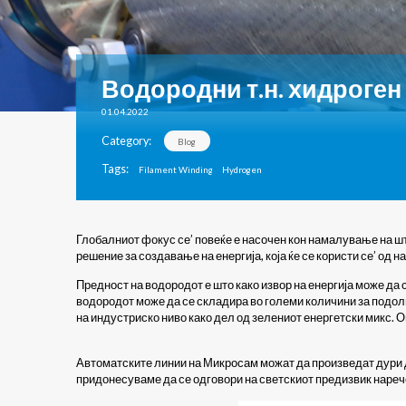
Водородни т.н. хидроген
01.04.2022
Category:
Blog
Tags:
Filament Winding
Hydrogen
Глобалниот фокус се’ повеќе е насочен кон намалување на шт
решение за создавање на енергија, која ќе се користи се’ од 
Предност на водородот е што како извор на енергија може да
водородот може да се складира во големи количини за подолги
на индустриско ниво како дел од зелениот енергетски микс. О
Автоматските линии на Микросам можат да произведат дури д
придонесуваме да се одговори на светскиот предизвик нареч