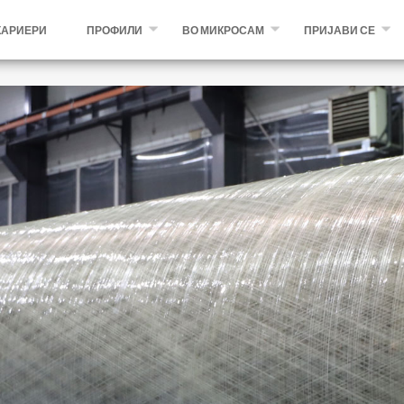
КАРИЕРИ
ПРОФИЛИ
ВО МИКРОСАМ
ПРИЈАВИ СЕ
ИНЖЕНЕРСКИ ПРОФИЛИ
ШТО НУДИМЕ И БЕНЕФИЦИИ
ОТВОРЕНИ ПОЗИЦИИ
ТЕХНИЧКИ И ПРОИЗВОДНИ
ЗА НАС
СТУДЕНТСКА ПРАКСА
ОСТАНАТИ
MIKROSAM.COM
КАКО ДО ПРИЈАВА
ПРИЈАВА