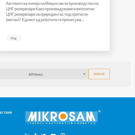
Автоматска линија на Микросам за производство на
ЦНГ резервоари Како произведуваме композитни
ЦНГ резервоари за природен гас под притисок
(метан)? Едниот од роботите ги пренесува…
Blog
All News
настани