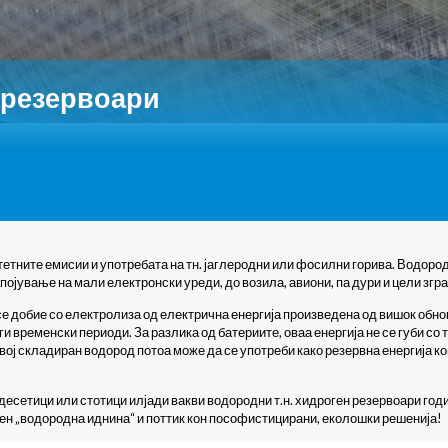
 резервоари
етните емисии и употребата на тн. јаглеродни или фосилни горива. Водоро
напојување на мали електронски уреди, до возила, авиони, па дури и цели згр
 се добие со електролиза од електрична енергија произведена од вишок обно
 временски периоди. За разлика од батериите, оваа енергија не се губи со 
вој складиран водород потоа може да се употреби како резервна енергија ко
есетици или стотици илјади вакви водородни т.н. хидроген резервоари го
ен „водородна иднина“ и поттик кон пософистицирани, еколошки решенија!