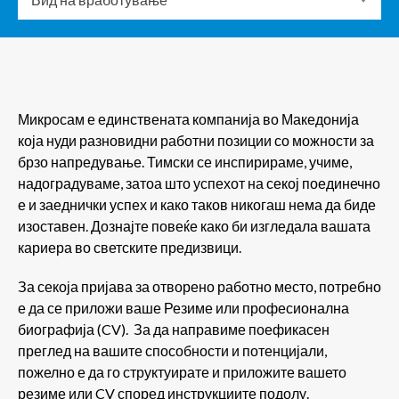
Микросам е единствената компанија во Македонија
која нуди разновидни работни позиции со можности за
брзо напредување. Тимски се инспирираме, учиме,
надоградуваме, затоа што успехот на секој поединечно
е и заеднички успех и како таков никогаш нема да биде
изоставен. Дознајте повеќе како би изгледала вашата
кариера во светските предизвици.
За секоја пријава за отворено работно место, потребно
е да се приложи ваше Резиме или професионална
биографија (CV). За да направиме поефикасен
преглед на вашите способности и потенцијали,
пожелно е да го структуирате и приложите вашето
резиме или CV според инструкциите подолу.