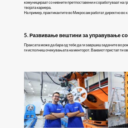
комуницираат со нивните претпоставени и соработуваат на гр
твојата кариера.
На пример, практикантите во Микросам работат директно во 
5.
Развивање вештини за управување со
Праксата може да бара од тебе да ги завршиш задачите во ро
ги исполниш очекувањата на менторот. Ваквиот пристап ти ов