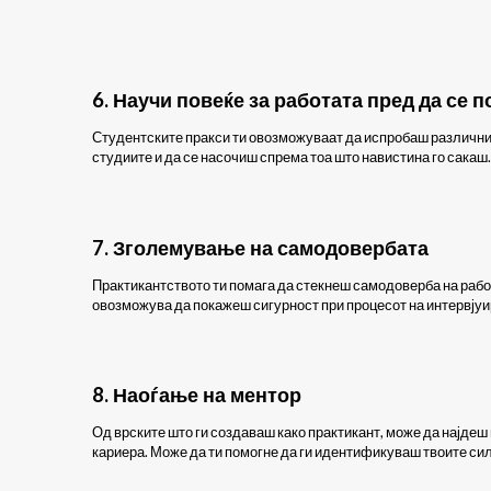
6. Научи повеќе за работата пред да се 
Студентските пракси ти овозможуваат да испробаш различни р
студиите и да се насочиш спрема тоа што навистина го сакаш.
7.
Зголемување на самодовербата
Практикантството ти помага да стекнеш самодоверба на рабо
овозможува да покажеш сигурност при процесот на интервјуир
8. Наоѓање на ментор
Од врските што ги создаваш како практикант, може да најдеш 
кариера. Може да ти помогне да ги идентификуваш твоите сил