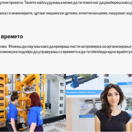
упни проекти. Твоите набљудувања може да ти помогнат да разбереш како да
хала со инженерите, цртаат машински цртежи, електични шеми, пишуваат код
 времето
кови. Можеш да научиш како да креираш листи за проверка за организирање 
озможува подобро да управуваш со времето и да ти обезбеди идно вработув