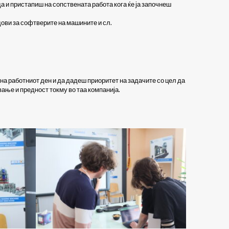
 и пристапиш на сопствената работа кога ќе ја започнеш
ови за софтверите на машините и сл.
на работниот ден и да дадеш приоритет на задачите со цел да
ање и предност токму во таа компанија.