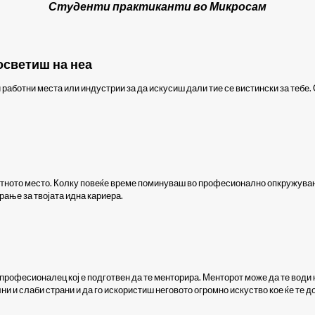
Студенти практиканти во Микросам
посветиш на неа
аботни места или индустрии за да искусиш дали тие се вистински за тебе. 
тното место. Колку повеќе време поминуваш во професионално опкружување
ање за твојата идна кариера.
професионалец кој е подготвен да те менторира. Менторот може да те води н
ни и слаби страни и да го искористиш неговото огромно искуство кое ќе те 