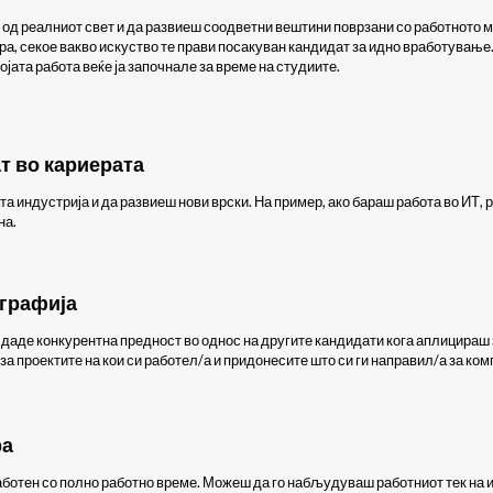
 од реалниот свет и да развиеш соодветни вештини поврзани со работното
ера, секое вакво искуство те прави посакуван кандидат за идно вработување
јата работа веќе ја започнале за време на студиите.
т во кариерата
та индустрија и да развиеш нови врски. На пример, ако бараш работа во ИТ
на.
ографија
 даде конкурентна предност во однос на другите кандидати кога аплицираш 
за проектите на кои си работел/а и придонесите што си ги направил/а за ком
ра
работен со полно работно време. Можеш да го набљудуваш работниот тек на 