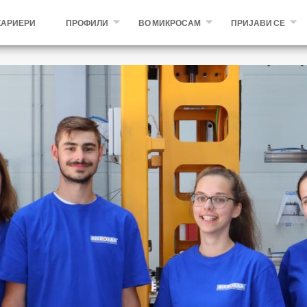
КАРИЕРИ
ПРОФИЛИ
ВО МИКРОСАМ
ПРИЈАВИ СЕ
ИНЖЕНЕРСКИ ПРОФИЛИ
ШТО НУДИМЕ И БЕНЕФИЦИИ
ОТВОРЕНИ ПОЗИЦИИ
ТЕХНИЧКИ И ПРОИЗВОДНИ
ЗА НАС
СТУДЕНТСКА ПРАКСА
ОСТАНАТИ
MIKROSAM.COM
КАКО ДО ПРИЈАВА
ПРИЈАВА