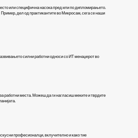
 место или специфична насока пред или по дипломирањето.
. Пример, дел од практикантите во Микросам, сега се наши
, развивањето силни работни односи со ИТ менаџерот во
за работни места. Можеш да ги нагласиш меките и тврдите
панијата.
искусни професионалци, вклучително и како тие