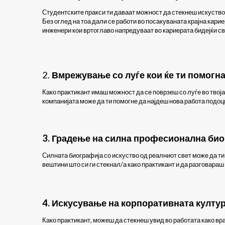
Студентските пракси ти даваат можност да стекнеш искуство
Без оглед на тоа дали се работи во посакуваната крајна кари
инженери кои вртоглаво напредуваат во кариерата бидејќи сво
2.
Вмрежување со луѓе кои ќе ти помогна
Како практикант имаш можност да се поврзеш со луѓе во твоја
компанијата може да ти помогне да најдеш нова работа подоц
3. Градење на силна професионална би
Силната биографија со искуство од реалниот свет може да ти
вештини што си ги стекнал/а како практикант и да разговараш 
4. Искусување на корпоративната култу
Како практикант, можеш да стекнеш увид во работата како в