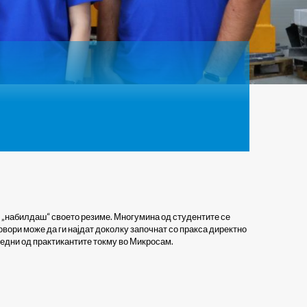
го „набилдаш“ своето резиме. Многумина од студентите се
овори може да ги најдат доколку започнат со пракса директно
е едни од практикантите токму во Микросам.