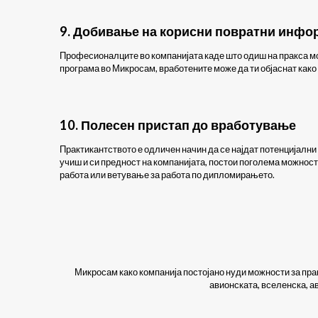
9. Добивање на корисни повратни инфо
Професионалците во компанијата каде што одиш на пракса мо
програма во Микросам, вработените може да ти објаснат како
10. Полесен пристап до вработување
Практикантството е одличен начин да се најдат потенцијални
учиш и си предност на компанијата, постои поголема можност
работа или ветување за работа по дипломирањето.
Микросам како компанија постојано нуди можности за прак
авионската, вселенска, а