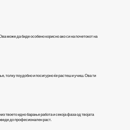
Ова може да биде особено корисно ако си на почетокот на
, толку поудобно и посигурно ќе растеш и учиш. Ова ти
из твоето идно барање работа и секоја фаза од твојата
доведе до професионален раст.