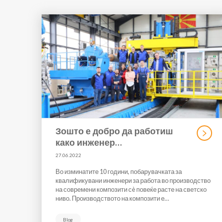
Зошто е добро да работиш
како инженер…
27.06.2022
Во изминатите 10 години, побарувачката за
квалификувани инженери за работа во производство
на современи композити сè повеќе расте на светско
ниво. Производството на композити е…
Blog