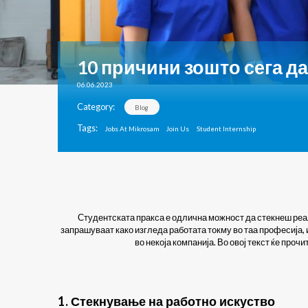
10 причини зошто сега да
06.06.2023
Category:
Blog
Tags:
Jobs At Mikrosam
Join Us
Student Internship
Студентската пракса е одлична можност да стекнеш реалн
запрашуваат како изгледа работата токму во таа професија, 
во некоја компанија. Во овој текст ќе про
1. Стекнување на работно искуство