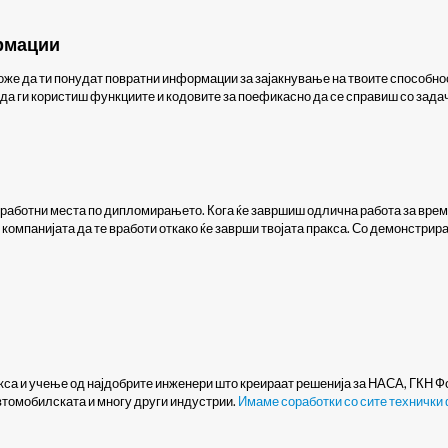
рмации
же да ти понудат повратни информации за зајакнување на твоите способнос
 да ги користиш функциите и кодовите за поефикасно да се справиш со зада
 работни места по дипломирањето. Кога ќе завршиш одлична работа за време
 компанијата да те вработи откако ќе заврши твојата пракса. Со демонстрир
са и учење од најдобрите инженери што креираат решенија за НАСА, ГКН Фокк
втомобилската и многу други индустрии.
Имаме соработки со сите технички