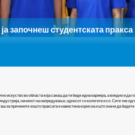
 ја започнеш студентската пракса
о искуство во областа која сакаш да ти биде идна кариера, а воедно и да 
индустрија, начинот на напредување, односот со колегите и сл. Сите тие одг
читаш за причините зошто праксата е навистина корисна и што значи да бидет