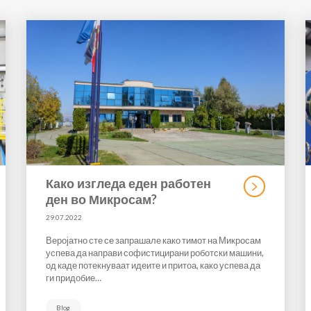
Како изгледа еден работен
ден во Микросам?
29.07.2022
Веројатно сте се запрашале како тимот на Микросам
успева да направи софистицирани роботски машини,
од каде потекнуваат идеите и притоа, како успева да
ги придобие…
Blog