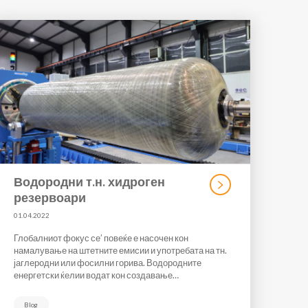
Водородни т.н. хидроген
резервоари
01.04.2022
Глобалниот фокус се’ повеќе е насочен кон
намалување на штетните емисии и употребата на тн.
јаглеродни или фосилни горива. Водородните
енергетски ќелии водат кон создавање…
Blog