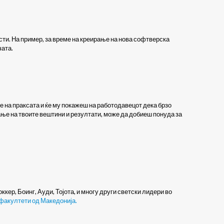
ти. На пример, за време на креирање на нова софтверска
чата.
 на праксата и ќе му покажеш на работодавецот дека брзо
ање на твоите вештини и резултати, може да добиеш понуда за
ер, Боинг, Ауди, Тојота, и многу други светски лидери во
 факултети од Македонија.