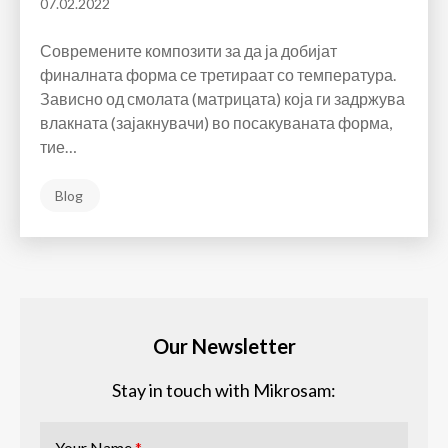
07.02.2022
Современите композити за да ја добијат
финалната форма се третираат со температура.
Зависно од смолата (матрицата) која ги задржува
влакната (зајакнувачи) во посакуваната форма,
тие…
Blog
Our Newsletter
Stay in touch with Mikrosam:
Your Name
*