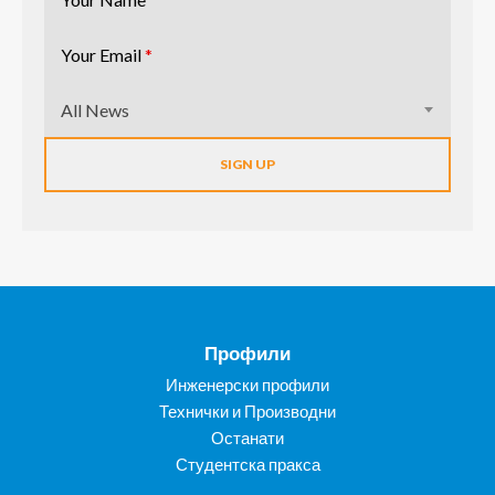
Your Email
*
All News
Профили
Инженерски профили
Технички и Производни
Останати
Студентска пракса